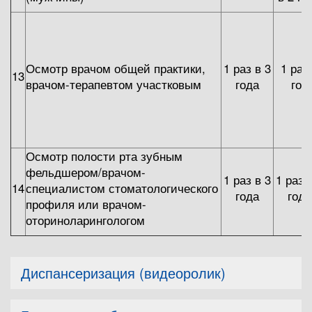
Осмотр врачом общей практики,
1 раз в 3
1 раз
13
врачом-терапевтом участковым
года
год
Осмотр полости рта зубным
фельдшером/врачом-
1 раз в 3
1 раз 
14
специалистом стоматологического
года
года
профиля или врачом-
оториноларингологом
Диспансеризация (видеоролик)