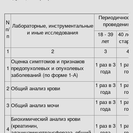
Периодичност
N
проведения
Лабораторные, инструментальные
п/
и иные исследования
18 - 39
40 лет
п
лет
стар
1
2
3
4
Оценка симптомов и признаков
1 раз в 3
1 раз
1
предопухолевых и опухолевых
года
год
заболеваний (по форме 1-А)
1 раз в 3
1 раз
2
Общий анализ крови
года
год
1 раз в 3
1 раз
3
Общий анализ мочи
года
год
Биохимический анализ крови
(креатинин,
1 раз в 3
1 раз
4
аланинаминотрансфераза, общий
года
год