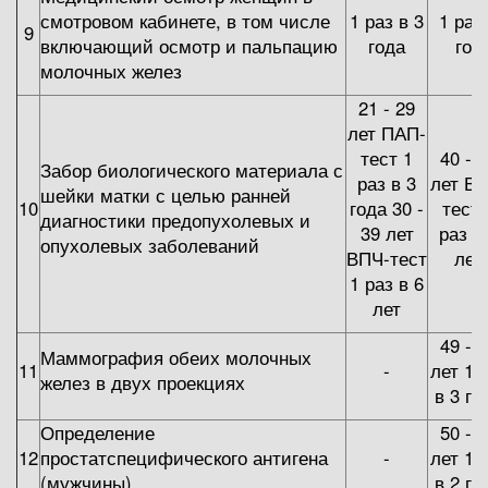
смотровом кабинете, в том числе
1 раз в 3
1 раз
9
включающий осмотр и пальпацию
года
год
молочных желез
21 - 29
лет ПАП-
тест 1
40 - 
Забор биологического материала с
раз в 3
лет ВП
шейки матки с целью ранней
10
года 30 -
тест 
диагностики предопухолевых и
39 лет
раз в
опухолевых заболеваний
ВПЧ-тест
лет
1 раз в 6
лет
49 - 
Маммография обеих молочных
11
-
лет 1 
желез в двух проекциях
в 3 го
Определение
50 - 
12
простатспецифического антигена
-
лет 1 
(мужчины)
в 2 го