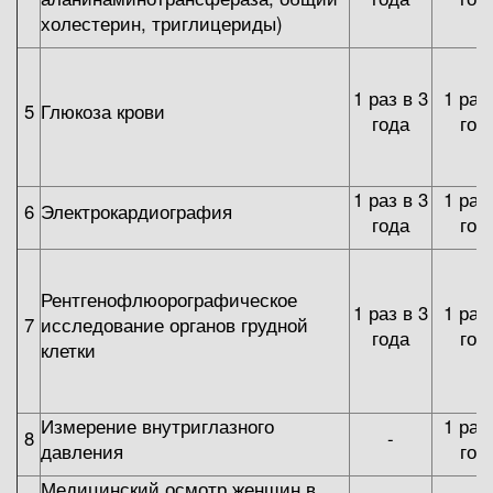
холестерин, триглицериды)
1 раз в 3
1 раз
5
Глюкоза крови
года
год
1 раз в 3
1 раз
6
Электрокардиография
года
год
Рентгенофлюорографическое
1 раз в 3
1 раз
7
исследование органов грудной
года
год
клетки
Измерение внутриглазного
1 раз
8
-
давления
год
Медицинский осмотр женщин в