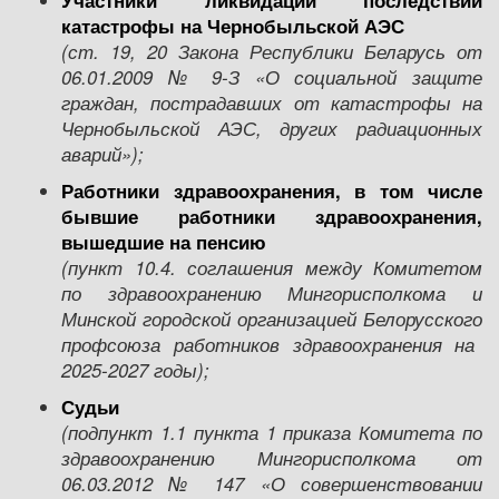
У
частники ликвидации последствий
катастрофы на Чернобыльской АЭС
(ст. 19, 20 Закона Р
еспублики Беларусь
от
0
6
.01.
2009 №
9-З «О социальной защите
граждан, пострадавших от катастрофы на
Чернобыльской АЭС, других радиационных
аварий»
);
Работники здравоохранения, в том числе
бывшие работники здравоохранения,
вышедшие на пенсию
(пункт
10
.4.
с
оглашения между
Комитетом
по
здравоохранени
ю
Мингорисполкома
и
Минской городской организацией
Белорусс
кого
профсоюз
а
работников здравоохранения на
20
25
-20
27
год
ы);
Судьи
(
подпункт 1.1 пункта 1 приказа Комитета по
здравоохранению Мингорисполкома от
06.03.2012 № 147 «О совершенствовании