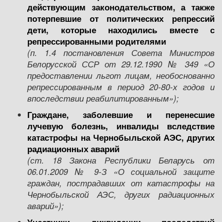
действующим законодательством, а также
потерпевшие от политических репрессий
дети, которые находились вместе с
репрессированными родителями
(п.
1.4
п
остановления Совета Министров
Б
елорусской
ССР от 29
.12.
1990 №
349 «О
предоставлении льгот лицам, необоснованно
репрессированным в период 20-80-х годов и
впоследствии реабилитированным»)
;
Г
раждане, заболевшие и перенесшие
лучевую болезнь
,
инвалиды вследствие
катастрофы на Чернобыльской АЭС, других
радиационных аварий
(ст. 18 Закона Р
еспублики Беларусь
от
0
6
.01.
2009 №
9-З «О социальной защите
граждан, пострадавших от катастрофы на
Чернобыльской АЭС, других радиационных
аварий»
);