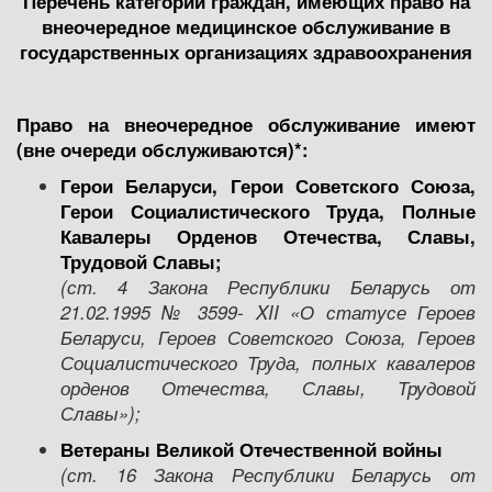
Перечень категорий граждан, имеющих право на
внеочередное медицинское обслуживание в
государственных организациях здравоохранения
Право на внеочередное обслуживание имеют
(вне очереди обслуживаются)*:
Герои Беларуси, Герои Советского Союза,
Герои Социалистического Труда, Полные
Кавалеры Орденов Отечества, Славы,
Трудовой Слав
ы;
(ст. 4 Закона Республики Беларусь от
21.02.1995 № 3599- XII «О статусе
Г
ероев
Беларуси,
Г
ероев Советского Союза,
Г
ероев
С
оциалистического
Т
руда, полных кавалеров
орденов
О
течества,
С
лавы,
Т
рудовой
С
лавы»);
Ветераны Великой Отечественной
в
ойны
(ст.
16
Закона Республики Беларусь от