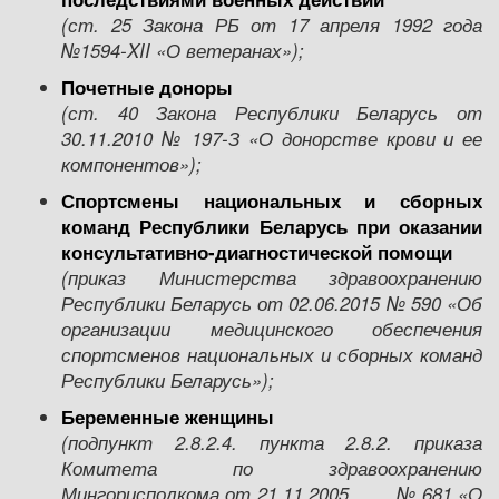
(ст.
25 Закона РБ от 17 апреля 1992 года
№1594-XII
«О ветеранах»
);
Почетные доноры
(ст.
40
Закона Республики Беларусь от
30.11.2010 № 197-З «О донорстве крови и ее
компонентов»)
;
Спортсмены национальных и сборных
команд Республики Беларусь
при оказании
консультативно-диагностической помощи
(приказ Министерства здравоохранению
Республики Беларусь от 02.06.2015 № 590 «Об
организации мед
ицинского
обеспечения
спортсменов национальных и сборных команд
Республики Беларусь
»)
;
Беременные женщины
(подпункт 2.8.2.4. пункта 2.8.2. приказа
К
омитета по здравоохранению
Мингорисполкома от 21
.11.
2005
№ 681 «О